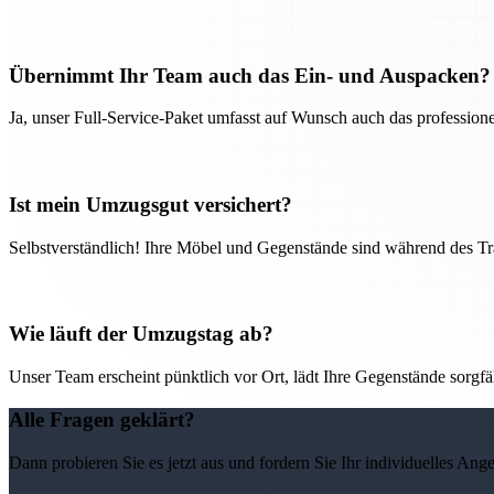
Übernimmt Ihr Team auch das Ein- und Auspacken?
Ja, unser Full-Service-Paket umfasst auf Wunsch auch das professio
Ist mein Umzugsgut versichert?
Selbstverständlich! Ihre Möbel und Gegenstände sind während des Tra
Wie läuft der Umzugstag ab?
Unser Team erscheint pünktlich vor Ort, lädt Ihre Gegenstände sorgfälti
Alle Fragen geklärt?
Dann probieren Sie es jetzt aus und fordern Sie Ihr individuelles Ang