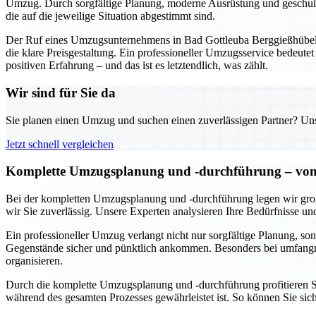
Umzug. Durch sorgfältige Planung, moderne Ausrüstung und geschultes 
die auf die jeweilige Situation abgestimmt sind.
Der Ruf eines Umzugsunternehmens in Bad Gottleuba Berggießhübel hä
die klare Preisgestaltung. Ein professioneller Umzugsservice bedeutet
positiven Erfahrung – und das ist es letztendlich, was zählt.
Wir sind für Sie da
Sie planen einen Umzug und suchen einen zuverlässigen Partner? Unser
Jetzt schnell vergleichen
Komplette Umzugsplanung und -durchführung – von 
Bei der kompletten Umzugsplanung und -durchführung legen wir groß
wir Sie zuverlässig. Unsere Experten analysieren Ihre Bedürfnisse und
Ein professioneller Umzug verlangt nicht nur sorgfältige Planung, 
Gegenstände sicher und pünktlich ankommen. Besonders bei umfangr
organisieren.
Durch die komplette Umzugsplanung und -durchführung profitieren Sie
während des gesamten Prozesses gewährleistet ist. So können Sie si