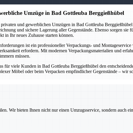
ewerbliche Umzüge in Bad Gottleuba Berggießhübel
i privaten und gewerblichen Umzügen in Bad Gottleuba Berggießhübel u
eichnung und sichere Lagerung aller Gegenstände. Ebenso sorgen sie
 in Ihr neues Zuhause starten können.
rderungen ist ein professioneller Verpackungs- und Montageservice 
samkeit erfordern. Mit modernen Verpackungsmaterialien und erfahrenem
 kümmern müssen.
das für viele Kunden in Bad Gottleuba Berggießhübel den entscheidend
exer Möbel oder beim Verpacken empfindlicher Gegenstände – wir sorge
ilen. Wir bieten Ihnen nicht nur einen Umzugsservice, sondern auch ei